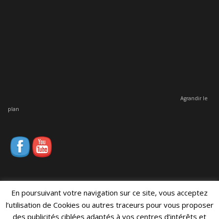
Agrandir le
plan
En poursuivant votre navigation sur ce site, vous acceptez
l’utilisation de Cookies ou autres traceurs pour vous proposer
2014 - BATISEVRE • Tous droits
Procom - Probureau
• L'agence pour
des publicités ciblées adaptés à vos centres d’intérêts et